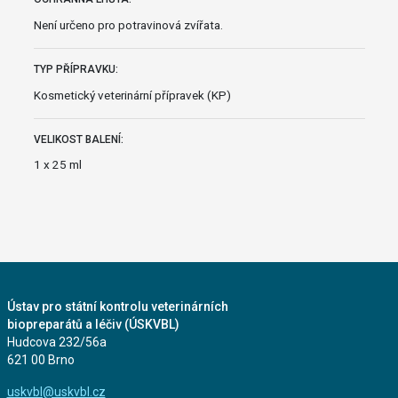
Není určeno pro potravinová zvířata.
TYP PŘÍPRAVKU:
Kosmetický veterinární přípravek (KP)
VELIKOST BALENÍ:
1 x 25 ml
Ústav pro státní kontrolu veterinárních
biopreparátů a léčiv (ÚSKVBL)
Hudcova 232/56a
621 00 Brno
uskvbl@uskvbl.cz