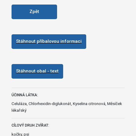
Zpět
Stáhnout příbalovou informaci
Stáhnout obal - text
ÚČINNÁ LÁTKA:
Celuláza, Chlorhexidin-diglukonát, Kyselina citronová, Měsíček
lékařský
CÍLOVÝ DRUH ZVÍŘAT:
kočky, psi