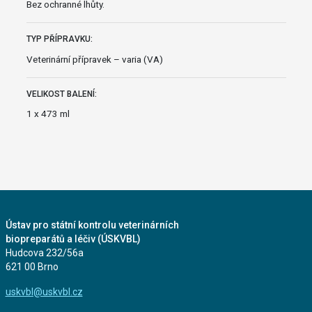
Bez ochranné lhůty.
TYP PŘÍPRAVKU:
Veterinární přípravek – varia (VA)
VELIKOST BALENÍ:
1 x 473 ml
Ústav pro státní kontrolu veterinárních
biopreparátů a léčiv (ÚSKVBL)
Hudcova 232/56a
621 00 Brno
uskvbl@uskvbl.cz