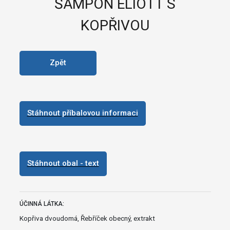
ŠAMPON ELIOTT S
KOPŘIVOU
Zpět
Stáhnout příbalovou informaci
Stáhnout obal - text
ÚČINNÁ LÁTKA:
Kopřiva dvoudomá, Řebříček obecný, extrakt