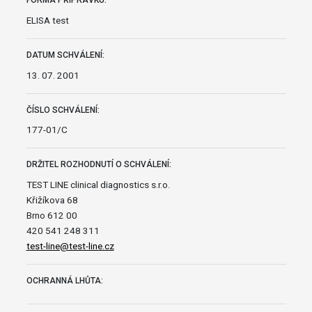
FORMA PŘÍPRAVKU:
ELISA test
DATUM SCHVÁLENÍ:
13. 07. 2001
ČÍSLO SCHVÁLENÍ:
177-01/C
DRŽITEL ROZHODNUTÍ O SCHVÁLENÍ:
TEST LINE clinical diagnostics s.r.o.
Křižíkova 68
Brno 612 00
420 541 248 311
test-line@test-line.cz
OCHRANNÁ LHŮTA: