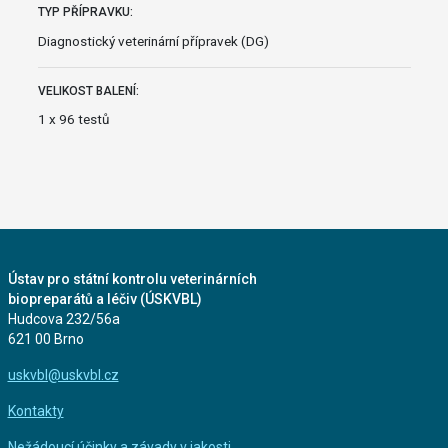
TYP PŘÍPRAVKU:
Diagnostický veterinární přípravek (DG)
VELIKOST BALENÍ:
1 x 96 testů
Ústav pro státní kontrolu veterinárních
biopreparátů a léčiv (ÚSKVBL)
Hudcova 232/56a
621 00 Brno
uskvbl@uskvbl.cz
Kontakty
Nežádoucí účinky a závady v jakosti