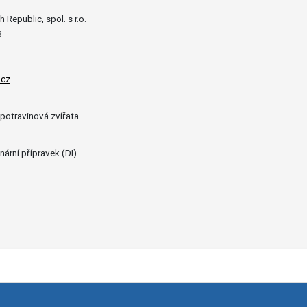
 Republic, spol. s r.o.
3
.cz
potravinová zvířata.
nární přípravek (DI)