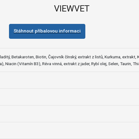
VIEWVET
Stáhnout příbalovou informaci
aditý, Betakaroten, Biotin, Čajovník čínský, extrakt z listů, Kurkuma, extrakt
), Niacin (Vitamín B3), Réva vinná, extrakt z jader, Rybí olej, Selen, Taurin, T