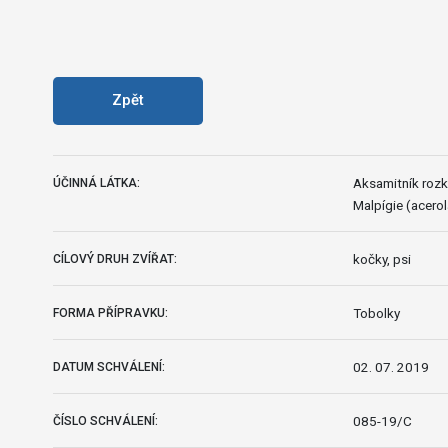
Zpět
Aksamitník rozkl
ÚČINNÁ LÁTKA:
Malpígie (acerola
kočky, psi
CÍLOVÝ DRUH ZVÍŘAT:
Tobolky
FORMA PŘÍPRAVKU:
02. 07. 2019
DATUM SCHVÁLENÍ:
085-19/C
ČÍSLO SCHVÁLENÍ: