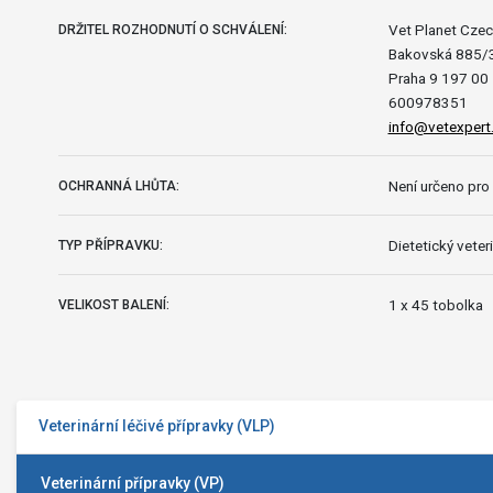
Vet Planet Czech
DRŽITEL ROZHODNUTÍ O SCHVÁLENÍ:
Bakovská 885/
Praha 9 197 00
600978351
info@vetexpert
Není určeno pro 
OCHRANNÁ LHŮTA:
Dietetický veteri
TYP PŘÍPRAVKU:
1 x 45 tobolka
VELIKOST BALENÍ:
Veterinární léčivé přípravky (VLP)
Veterinární přípravky (VP)