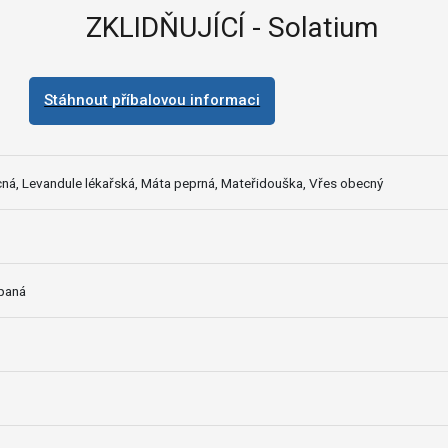
ZKLIDŇUJÍCÍ - Solatium
Stáhnout příbalovou informaci
á, Levandule lékařská, Máta peprná, Mateřidouška, Vřes obecný
ypaná