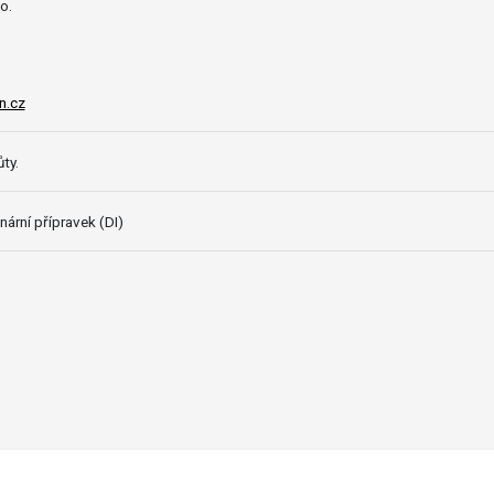
.o.
n.cz
ty.
nární přípravek (DI)