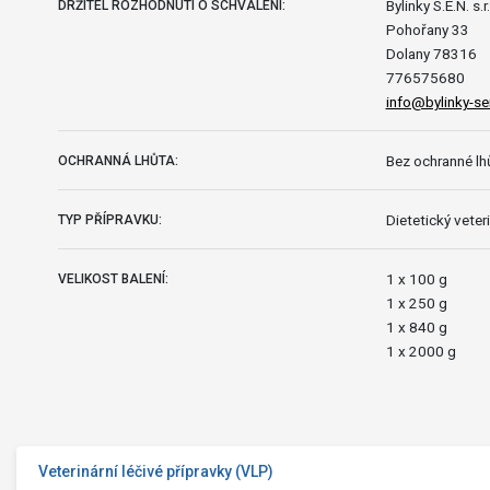
Bylinky S.E.N. s.r
DRŽITEL ROZHODNUTÍ O SCHVÁLENÍ:
Pohořany 33
Dolany 78316
776575680
info@bylinky-se
Bez ochranné lhů
OCHRANNÁ LHŮTA:
Dietetický veteri
TYP PŘÍPRAVKU:
1 x 100 g
VELIKOST BALENÍ:
1 x 250 g
1 x 840 g
1 x 2000 g
Veterinární léčivé přípravky (VLP)