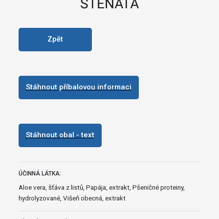
ŠTĚŇATA
Zpět
Stáhnout příbalovou informaci
Stáhnout obal - text
ÚČINNÁ LÁTKA:
Aloe vera, šťáva z listů, Papája, extrakt, Pšeničné proteiny,
hydrolyzované, Višeň obecná, extrakt