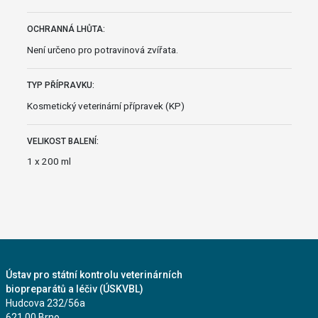
OCHRANNÁ LHŮTA:
Není určeno pro potravinová zvířata.
TYP PŘÍPRAVKU:
Kosmetický veterinární přípravek (KP)
VELIKOST BALENÍ:
1 x 200 ml
Ústav pro státní kontrolu veterinárních
biopreparátů a léčiv (ÚSKVBL)
Hudcova 232/56a
621 00 Brno