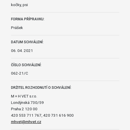
kočky, psi
FORMA PŘÍPRAVKU:
Prášek
DATUM SCHVÁLENÍ:
06. 04. 2021
ČÍSLO SCHVÁLENÍ:
062-21/C
DRŽITEL ROZHODNUTÍ O SCHVÁLENÍ:
M + H VET s.r.o.
Londýnská 730/59
Praha 2 120 00
420 553 711 767, 420 731 616 900
mhvet@mhvet.cz