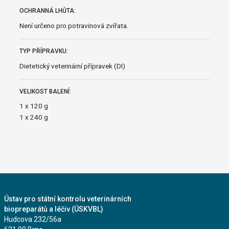
OCHRANNÁ LHŮTA:
Není určeno pro potravinová zvířata.
TYP PŘÍPRAVKU:
Dietetický veterinární přípravek (DI)
VELIKOST BALENÍ:
1 x 120 g
1 x 240 g
Ústav pro státní kontrolu veterinárních
biopreparátů a léčiv (ÚSKVBL)
Hudcova 232/56a