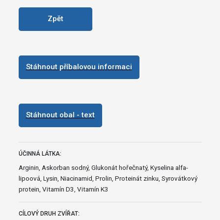
Zpět
Stáhnout příbalovou informaci
Stáhnout obal - text
ÚČINNÁ LÁTKA:
Arginin, Askorban sodný, Glukonát hořečnatý, Kyselina alfa-
lipoová, Lysin, Niacinamid, Prolin, Proteinát zinku, Syrovátkový
protein, Vitamín D3, Vitamín K3
CÍLOVÝ DRUH ZVÍŘAT: