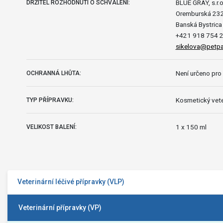
BLUE GRAY, s.r.o
DRŽITEL ROZHODNUTÍ O SCHVÁLENÍ:
Oremburská 23
Banská Bystrica
+421 918 754 
sikelova@petpa
Není určeno pro 
OCHRANNÁ LHŮTA:
Kosmetický vete
TYP PŘÍPRAVKU:
1 x 150 ml
VELIKOST BALENÍ:
Veterinární léčivé přípravky (VLP)
Veterinární přípravky (VP)