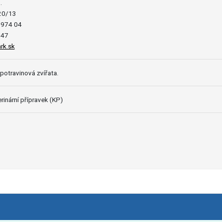
.
20/13
 974 04
247
rk.sk
potravinová zvířata.
rinární přípravek (KP)