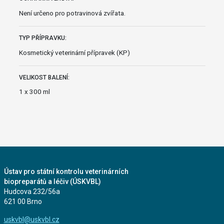
Není určeno pro potravinová zvířata.
TYP PŘÍPRAVKU:
Kosmetický veterinární přípravek (KP)
VELIKOST BALENÍ:
1 x 300 ml
Ústav pro státní kontrolu veterinárních
biopreparátů a léčiv (ÚSKVBL)
Hudcova 232/56a
621 00 Brno
uskvbl@uskvbl.cz