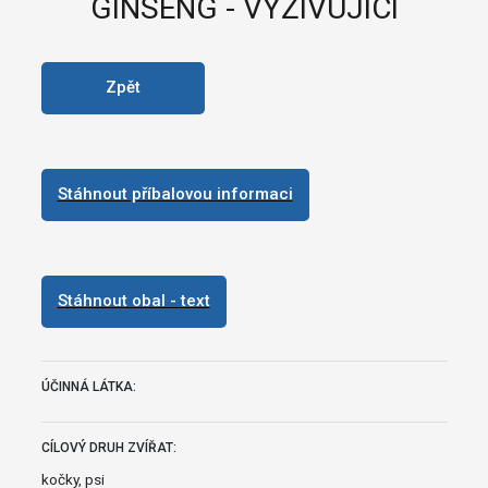
GINSENG - VYŽIVUJÍCÍ
Zpět
Stáhnout příbalovou informaci
Stáhnout obal - text
ÚČINNÁ LÁTKA:
CÍLOVÝ DRUH ZVÍŘAT:
kočky, psi