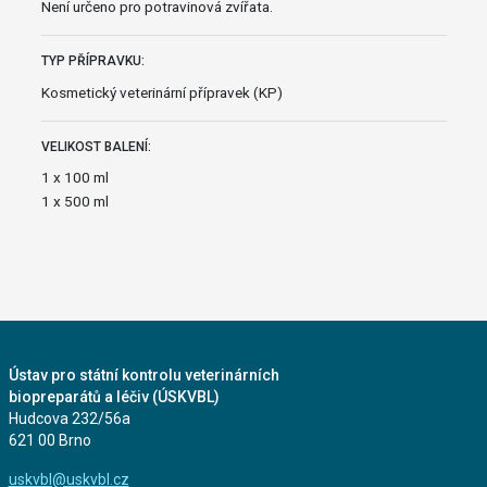
Není určeno pro potravinová zvířata.
TYP PŘÍPRAVKU:
Kosmetický veterinární přípravek (KP)
VELIKOST BALENÍ:
1 x 100 ml
1 x 500 ml
Ústav pro státní kontrolu veterinárních
biopreparátů a léčiv (ÚSKVBL)
Hudcova 232/56a
621 00 Brno
uskvbl@uskvbl.cz