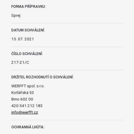
FORMA PŘÍPRAVKU:
Sprej
DATUM SCHVÁLENÍ:
15. 07. 2021
ČÍSLO SCHVÁLENÍ:
217-21/C
DRŽITEL ROZHODNUTÍ O SCHVÁLENÍ:
WERFFT spol. s r.o.
Kotlářská 53
Brno 602 00
420 541 212 183
info@werfft.cz
OCHRANNÁ LHŮTA: