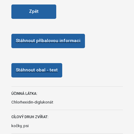
Zpět
Stáhnout příbalovou informaci
Stáhnout obal - text
ÚČINNÁ LÁTKA:
Chlorhexidin-diglukonát
CÍLOVÝ DRUH ZVÍŘAT:
kočky, psi