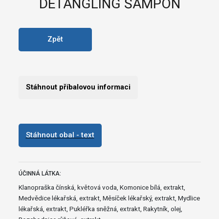
DETANGLING ŠAMPON
Zpět
Stáhnout příbalovou informaci
Stáhnout obal - text
ÚČINNÁ LÁTKA:
Klanopraška čínská, květová voda, Komonice bílá, extrakt,
Medvědice lékařská, extrakt, Měsíček lékařský, extrakt, Mydlice
lékařská, extrakt, Pukléřka sněžná, extrakt, Rakytník, olej,