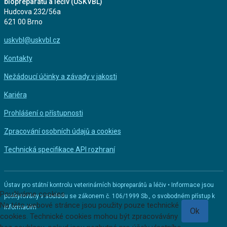
biopreparátů a léčiv (ÚSKVBL)
Hudcova 232/56a
621 00 Brno
uskvbl@uskvbl.cz
Kontakty
Nežádoucí účinky a závady v jakosti
Kariéra
Prohlášení o přístupnosti
Zpracování osobních údajů a cookies
Technická specifikace API rozhraní
Ústav pro státní kontrolu veterinárních biopreparátů a léčiv • Informace jsou
Používáme cookies
poskytovány v souladu se zákonem č. 106/1999 Sb., o svobodném přístup k
Na této webové stránce jsou použity pouze technické
informacím
Ok
cookies. Technické cookies mohou být zpracovávány