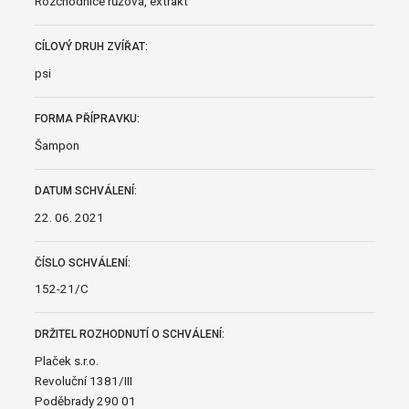
Rozchodnice růžová, extrakt
CÍLOVÝ DRUH ZVÍŘAT:
psi
FORMA PŘÍPRAVKU:
Šampon
DATUM SCHVÁLENÍ:
22. 06. 2021
ČÍSLO SCHVÁLENÍ:
152-21/C
DRŽITEL ROZHODNUTÍ O SCHVÁLENÍ:
Plaček s.r.o.
Revoluční 1381/III
Poděbrady 290 01