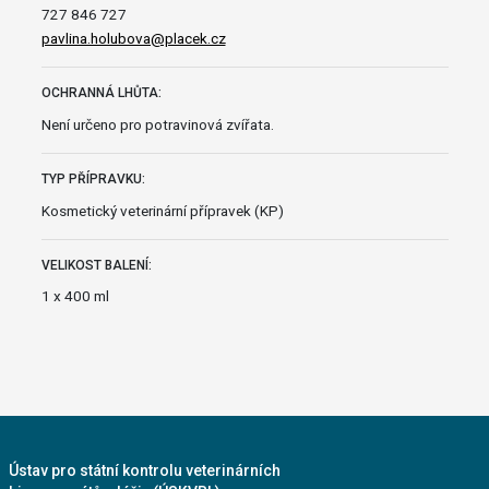
727 846 727
pavlina.holubova@placek.cz
OCHRANNÁ LHŮTA:
Není určeno pro potravinová zvířata.
TYP PŘÍPRAVKU:
Kosmetický veterinární přípravek (KP)
VELIKOST BALENÍ:
1 x 400 ml
Ústav pro státní kontrolu veterinárních