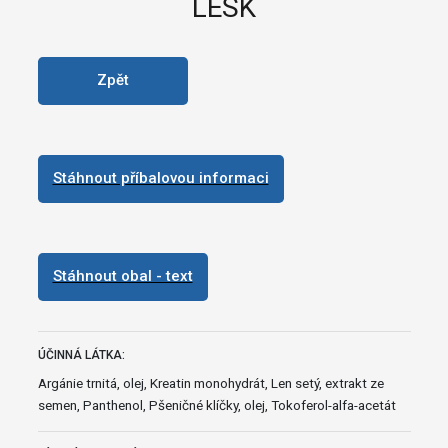
LESK
Zpět
Stáhnout příbalovou informaci
Stáhnout obal - text
ÚČINNÁ LÁTKA:
Argánie trnitá, olej, Kreatin monohydrát, Len setý, extrakt ze
semen, Panthenol, Pšeničné klíčky, olej, Tokoferol-alfa-acetát