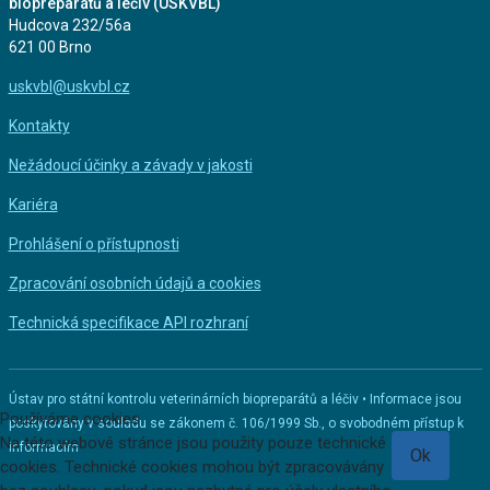
biopreparátů a léčiv (ÚSKVBL)
Hudcova 232/56a
621 00 Brno
uskvbl@uskvbl.cz
Kontakty
Nežádoucí účinky a závady v jakosti
Kariéra
Prohlášení o přístupnosti
Zpracování osobních údajů a cookies
Technická specifikace API rozhraní
Ústav pro státní kontrolu veterinárních biopreparátů a léčiv • Informace jsou
Používáme cookies
poskytovány v souladu se zákonem č. 106/1999 Sb., o svobodném přístup k
Na této webové stránce jsou použity pouze technické
informacím
Ok
cookies. Technické cookies mohou být zpracovávány