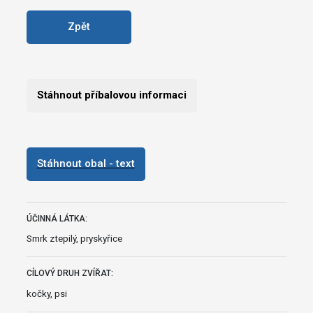
Zpět
Stáhnout příbalovou informaci
Stáhnout obal - text
ÚČINNÁ LÁTKA:
Smrk ztepilý, pryskyřice
CÍLOVÝ DRUH ZVÍŘAT:
kočky, psi