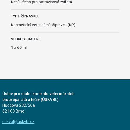
Není určeno pro potravinová zvířata.
TYP PŘÍPRAVKU:
Kosmetický veterinární přípravek (KP)
VELIKOST BALENÍ:
1 x 60 ml
Ústav pro státní kontrolu veterinárních
biopreparátů a léčiv (ÚSKVBL)
Hudcova 232/56a
621 00 Brno
uskvbl@uskvbl.cz