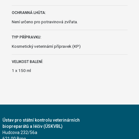
OCHRANNÁ LHŮTA:
Není určeno pro potravinová zvířata.
TYP PŘÍPRAVKU:
Kosmetický veterinární přípravek (KP)
VELIKOST BALENÍ:
1 x 150 ml
Ústav pro státní kontrolu veterinárních
biopreparátů a léčiv (ÚSKVBL)
Hudcova 232/56a
621 00 Brno