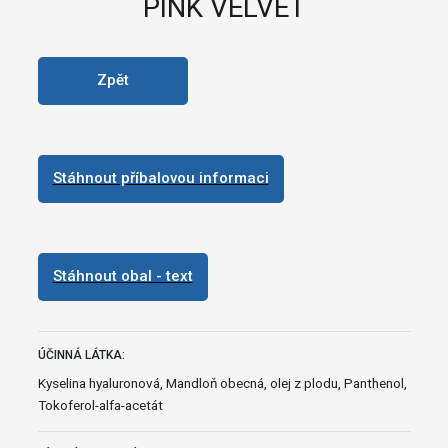
PINK VELVET
Zpět
Stáhnout příbalovou informaci
Stáhnout obal - text
ÚČINNÁ LÁTKA:
Kyselina hyaluronová, Mandloň obecná, olej z plodu, Panthenol,
Tokoferol-alfa-acetát