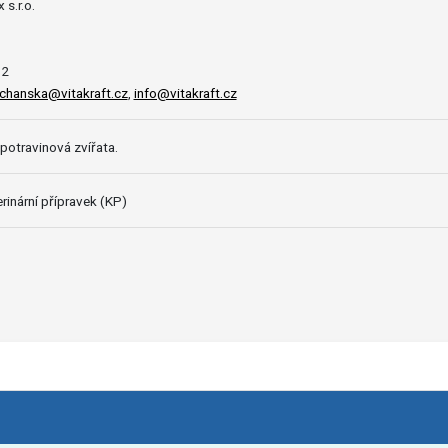
 s.r.o.
12
chanska@vitakraft.cz
,
info@vitakraft.cz
potravinová zvířata.
rinární přípravek (KP)