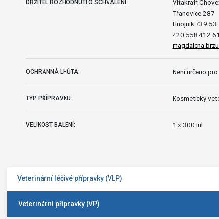
Vitakraft Chovex
DRŽITEL ROZHODNUTÍ O SCHVÁLENÍ:
Třanovice 287
Hnojník 739 53
420 558 412 6
magdalena.brzu
Není určeno pro 
OCHRANNÁ LHŮTA:
Kosmetický vete
TYP PŘÍPRAVKU:
1 x 300 ml
VELIKOST BALENÍ:
Veterinární léčivé přípravky (VLP)
Veterinární přípravky (VP)