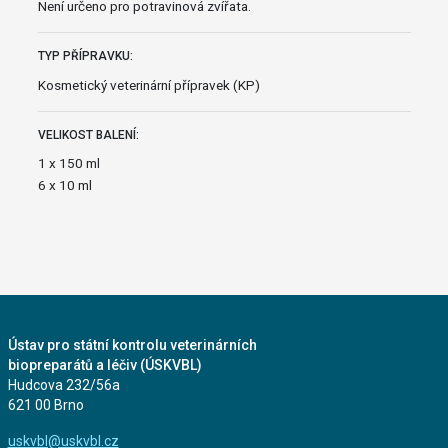
Není určeno pro potravinová zvířata.
TYP PŘÍPRAVKU:
Kosmetický veterinární přípravek (KP)
VELIKOST BALENÍ:
1 x 150 ml
6 x 10 ml
Ústav pro státní kontrolu veterinárních
biopreparátů a léčiv (ÚSKVBL)
Hudcova 232/56a
621 00 Brno
uskvbl@uskvbl.cz