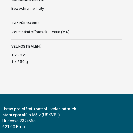
Bez ochranné lhůty.
TYP PŘÍPRAVKU:
Veterinární přípravek – varia (VA)
VELIKOST BALENÍ:
1 x 30 g
1 x 250 g
Ústav pro státní kontrolu veterinárních
biopreparátů a léčiv (ÚSKVBL)
Hudcova 232/56a
621 00 Brno