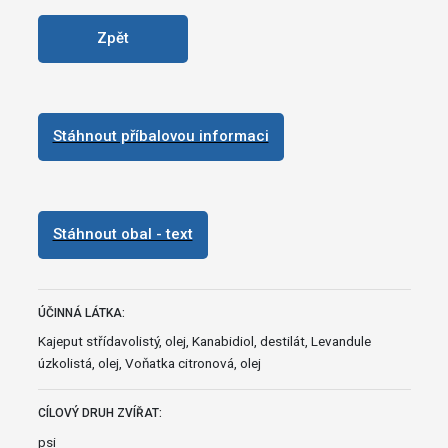
Zpět
Stáhnout příbalovou informaci
Stáhnout obal - text
ÚČINNÁ LÁTKA:
Kajeput střídavolistý, olej, Kanabidiol, destilát, Levandule
úzkolistá, olej, Voňatka citronová, olej
CÍLOVÝ DRUH ZVÍŘAT:
psi