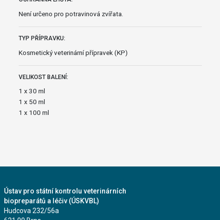
Není určeno pro potravinová zvířata.
TYP PŘÍPRAVKU:
Kosmetický veterinární přípravek (KP)
VELIKOST BALENÍ:
1 x 30 ml
1 x 50 ml
1 x 100 ml
Ústav pro státní kontrolu veterinárních
biopreparátů a léčiv (ÚSKVBL)
Hudcova 232/56a