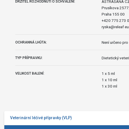
ASTRASANA CZE
DRŽITEL ROZHODNUTÍ O SCHVÁLENÍ:
Prusíkova 257
Praha 155 00
+420 775 273 
ryska@releaf eu
Není určeno pro 
OCHRANNÁ LHŮTA:
Dietetický veteri
TYP PŘÍPRAVKU:
1 x 5 ml
VELIKOST BALENÍ:
1 x 10 ml
1 x 30 ml
Veterinární léčivé přípravky (VLP)