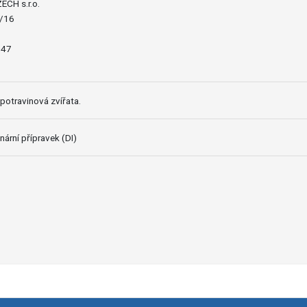
CH s.r.o.
7/16
047
potravinová zvířata.
nární přípravek (DI)