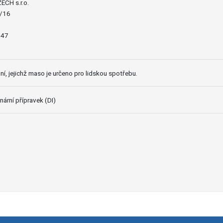
CH s.r.o.
7/16
047
í, jejichž maso je určeno pro lidskou spotřebu.
nární přípravek (DI)