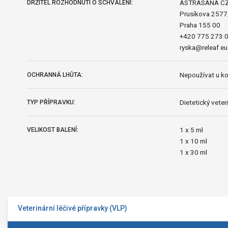
ASTRASANA CZE
DRŽITEL ROZHODNUTÍ O SCHVÁLENÍ:
Prusíkova 257
Praha 155 00
+420 775 273 
ryska@releaf eu
Nepoužívat u kon
OCHRANNÁ LHŮTA:
Dietetický veteri
TYP PŘÍPRAVKU:
1 x 5 ml
VELIKOST BALENÍ:
1 x 10 ml
1 x 30 ml
Veterinární léčivé přípravky (VLP)