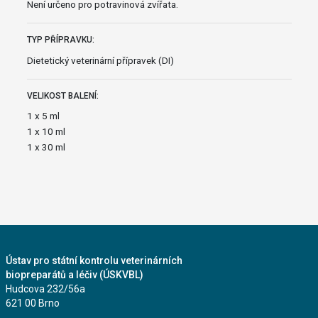
Není určeno pro potravinová zvířata.
TYP PŘÍPRAVKU:
Dietetický veterinární přípravek (DI)
VELIKOST BALENÍ:
1 x 5 ml
1 x 10 ml
1 x 30 ml
Ústav pro státní kontrolu veterinárních
biopreparátů a léčiv (ÚSKVBL)
Hudcova 232/56a
621 00 Brno