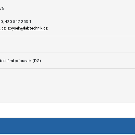
.
/6
0, 420 547 253 1
.cz
,
zbysek@labtechnik.cz
erinární přípravek (DG)