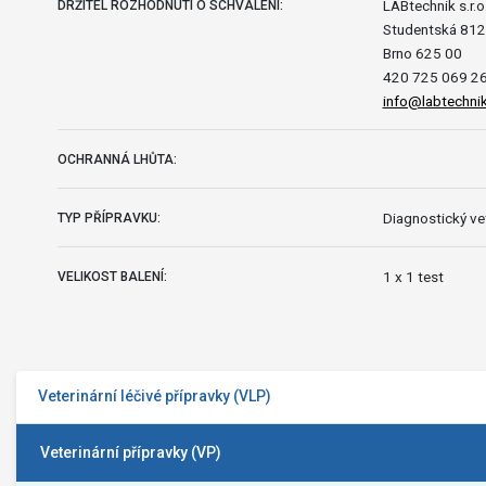
LABtechnik s.r.o
DRŽITEL ROZHODNUTÍ O SCHVÁLENÍ:
Studentská 812
Brno 625 00
420 725 069 26
info@labtechnik
OCHRANNÁ LHŮTA:
Diagnostický vet
TYP PŘÍPRAVKU:
1 x 1 test
VELIKOST BALENÍ:
Veterinární léčivé přípravky (VLP)
Veterinární přípravky (VP)