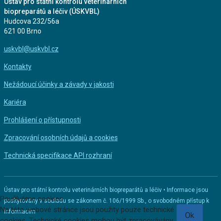
Ústav pro státní kontrolu veterinárních
biopreparátů a léčiv (ÚSKVBL)
Hudcova 232/56a
621 00 Brno
uskvbl@uskvbl.cz
Kontakty
Nežádoucí účinky a závady v jakosti
Kariéra
Prohlášení o přístupnosti
Zpracování osobních údajů a cookies
Technická specifikace API rozhraní
Ústav pro státní kontrolu veterinárních biopreparátů a léčiv • Informace jsou
Používáme cookies
poskytovány v souladu se zákonem č. 106/1999 Sb., o svobodném přístup k
Na této webové stránce jsou použity pouze technické
informacím
Ok
cookies. Technické cookies mohou být zpracovávány