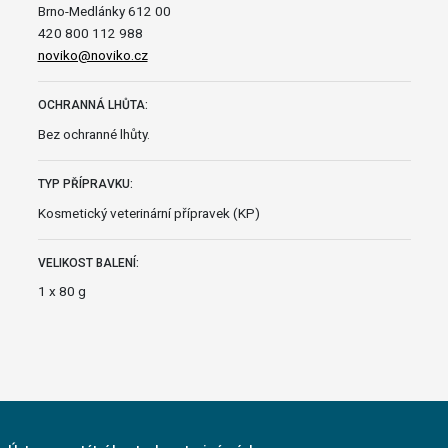
Brno-Medlánky 612 00
420 800 112 988
noviko@noviko.cz
OCHRANNÁ LHŮTA:
Bez ochranné lhůty.
TYP PŘÍPRAVKU:
Kosmetický veterinární přípravek (KP)
VELIKOST BALENÍ:
1 x 80 g