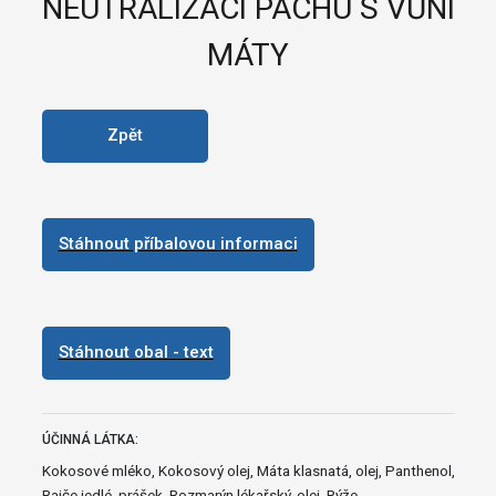
NEUTRALIZACI PACHU S VŮNÍ
MÁTY
Zpět
Stáhnout příbalovou informaci
Stáhnout obal - text
ÚČINNÁ LÁTKA:
Kokosové mléko, Kokosový olej, Máta klasnatá, olej, Panthenol,
Rajče jedlé, prášek, Rozmarýn lékařský, olej, Rýže,