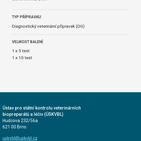
TYP PŘÍPRAVKU:
Diagnostický veterinární přípravek (DG)
VELIKOST BALENÍ:
1 x 5 test
1 x 10 test
Ústav pro státní kontrolu veterinárních
biopreparátů a léčiv (ÚSKVBL)
Hudcova 232/56a
621 00 Brno
uskvbl@uskvbl.cz