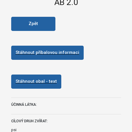
AB 2.0
Zpět
Stáhnout příbalovou informaci
Stáhnout obal - text
ÚČINNÁ LÁTKA:
CÍLOVÝ DRUH ZVÍŘAT:
psi