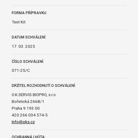
FORMA PŘÍPRAVKU:
Test Kit
DATUM SCHVÁLENÍ:
17. 03. 2025
ČÍSLO SCHVÁLENÍ:
071-25/C
DRŽITEL ROZHODNUTÍ O SCHVÁLENÍ:
O.K.SERVIS BIOPRO, s.r.o.
Bořetická 2668/1
Praha 9 193 00
420 266 034 574-5
Info@oks.cz
OCHRANNÁ LHŮTA: