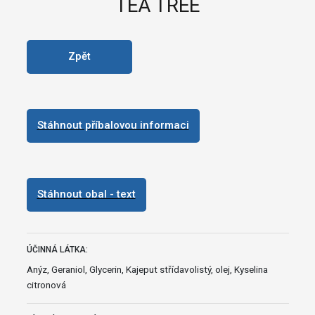
TEA TREE
Zpět
Stáhnout příbalovou informaci
Stáhnout obal - text
ÚČINNÁ LÁTKA:
Anýz, Geraniol, Glycerin, Kajeput střídavolistý, olej, Kyselina
citronová