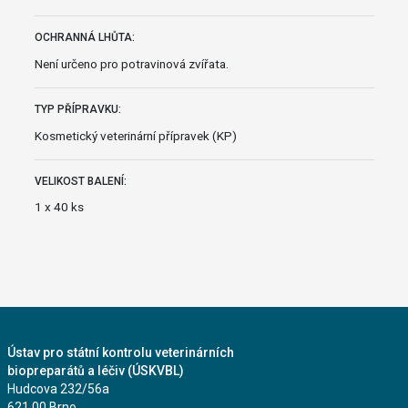
OCHRANNÁ LHŮTA:
Není určeno pro potravinová zvířata.
TYP PŘÍPRAVKU:
Kosmetický veterinární přípravek (KP)
VELIKOST BALENÍ:
1 x 40 ks
Ústav pro státní kontrolu veterinárních
biopreparátů a léčiv (ÚSKVBL)
Hudcova 232/56a
621 00 Brno