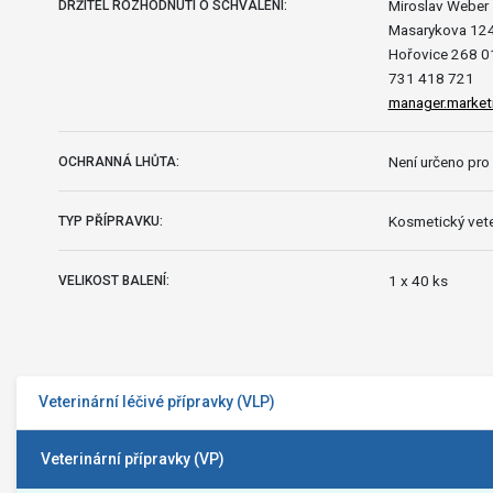
Miroslav Weber
DRŽITEL ROZHODNUTÍ O SCHVÁLENÍ:
Masarykova 12
Hořovice 268 0
731 418 721
manager.market
Není určeno pro 
OCHRANNÁ LHŮTA:
Kosmetický vete
TYP PŘÍPRAVKU:
1 x 40 ks
VELIKOST BALENÍ:
Veterinární léčivé přípravky (VLP)
Veterinární přípravky (VP)