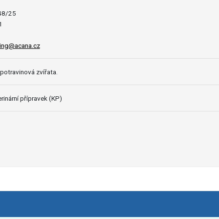
48/25
1
ing@acana.cz
potravinová zvířata.
rinární přípravek (KP)