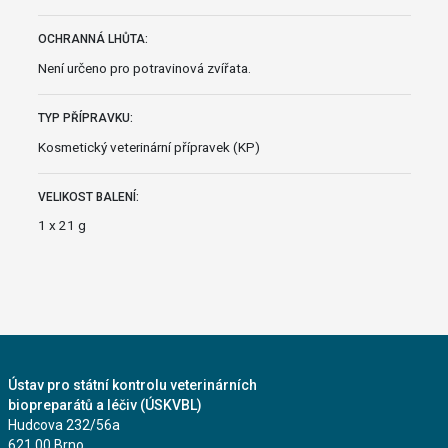
OCHRANNÁ LHŮTA:
Není určeno pro potravinová zvířata.
TYP PŘÍPRAVKU:
Kosmetický veterinární přípravek (KP)
VELIKOST BALENÍ:
1 x 21 g
Ústav pro státní kontrolu veterinárních
biopreparátů a léčiv (ÚSKVBL)
Hudcova 232/56a
621 00 Brno