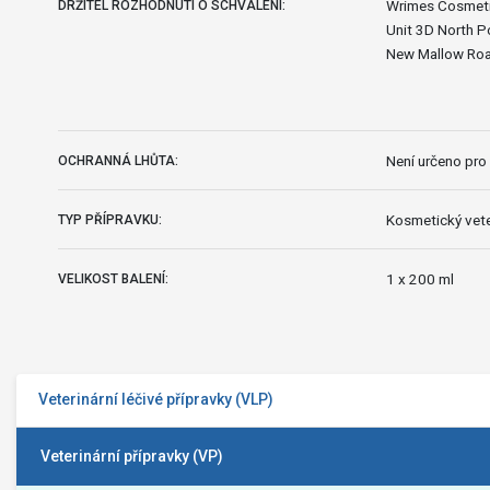
Wrimes Cosmeti
DRŽITEL ROZHODNUTÍ O SCHVÁLENÍ:
Unit 3D North P
New Mallow Roa
Není určeno pro 
OCHRANNÁ LHŮTA:
Kosmetický vete
TYP PŘÍPRAVKU:
1 x 200 ml
VELIKOST BALENÍ:
Veterinární léčivé přípravky (VLP)
Veterinární přípravky (VP)