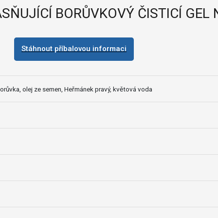
ŇUJÍCÍ BORŮVKOVÝ ČISTICÍ GEL 
Stáhnout příbalovou informaci
Borůvka, olej ze semen, Heřmánek pravý, květová voda