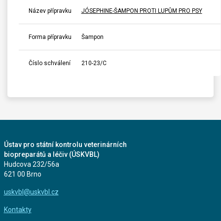
Název přípravku
JÓSEPHINE-ŠAMPON PROTI LUPŮM PRO PSY
Forma přípravku
Šampon
Číslo schválení
210-23/C
Ústav pro státní kontrolu veterinárních
biopreparátů a léčiv (ÚSKVBL)
Hudcova 232/56a
621 00 Brno
uskvbl@uskvbl.cz
Kontakty