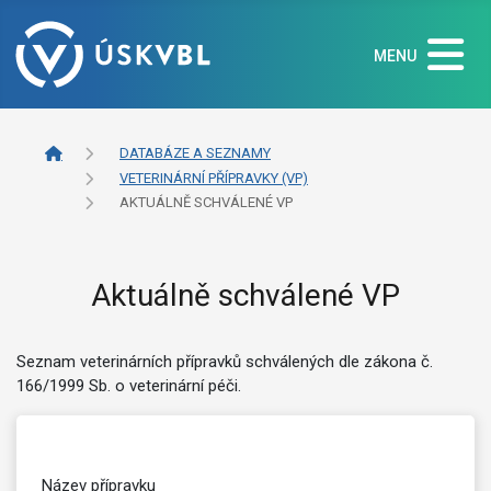
MENU
DATABÁZE A SEZNAMY
VETERINÁRNÍ PŘÍPRAVKY (VP)
AKTUÁLNĚ SCHVÁLENÉ VP
Aktuálně schválené VP
Seznam veterinárních přípravků schválených dle zákona č.
166/1999 Sb. o veterinární péči.
Název přípravku