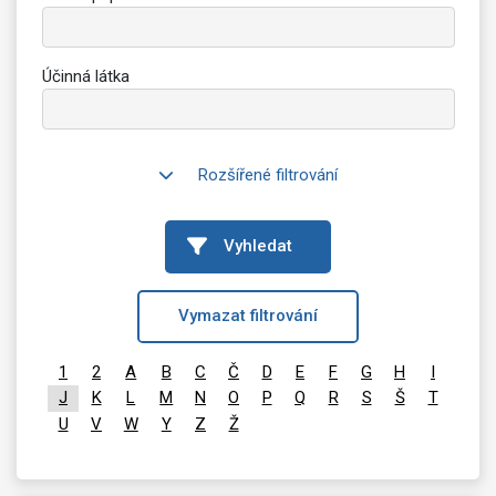
Účinná látka
Rozšířené filtrování
Vyhledat
Vymazat filtrování
1
2
A
B
C
Č
D
E
F
G
H
I
J
K
L
M
N
O
P
Q
R
S
Š
T
U
V
W
Y
Z
Ž