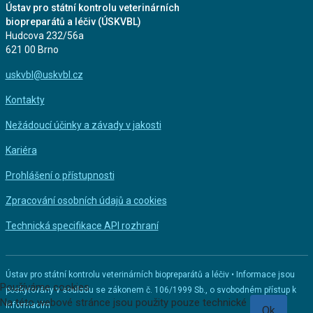
Ústav pro státní kontrolu veterinárních
biopreparátů a léčiv (ÚSKVBL)
Hudcova 232/56a
621 00 Brno
uskvbl@uskvbl.cz
Kontakty
Nežádoucí účinky a závady v jakosti
Kariéra
Prohlášení o přístupnosti
Zpracování osobních údajů a cookies
Technická specifikace API rozhraní
Ústav pro státní kontrolu veterinárních biopreparátů a léčiv • Informace jsou
Používáme cookies
poskytovány v souladu se zákonem č. 106/1999 Sb., o svobodném přístup k
Na této webové stránce jsou použity pouze technické
informacím
Ok