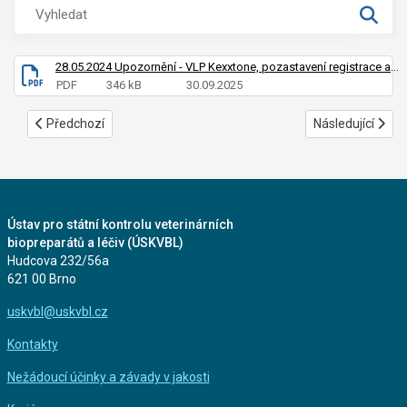
28.05.2024 Upozornění - VLP Kexxtone, pozastavení registrace a stažení z trhu
PDF
346 kB
30.09.2025
Předchozí článek: 21.06.2021 VLP Arpalit Neo 4,8 -1,2 kožní pěna
Další článek: 13
Předchozí
Následující
Ústav pro státní kontrolu veterinárních
biopreparátů a léčiv (ÚSKVBL)
Hudcova 232/56a
621 00 Brno
uskvbl@uskvbl.cz
Kontakty
Nežádoucí účinky a závady v jakosti