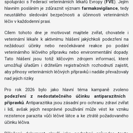
spolupráci s Federací veterinárních lékařů Evropy (
FVE
). Jejím
hlavním posláním je zdůraznit význam
farmakovigilance
, tedy
neustálého sledování bezpečnosti a účinnosti veterinárních
léčiv v každodenní praxi.
Cílem tohoto dne je motivovat majitele zvířat, chovatele i
veterinární lékaře k aktivnímu hlášení jakýchkoli podezření na
nežádoucí účinky nebo neočekávané reakce po podání
veterinárního léčivého přípravku nebo environmentální dopady.
Tato hlášení jsou totiž klíčovým zdrojem informací, které
umožňují úřadům i držitelům registračních rozhodnutí zajistit,
aby přínosy veterinárních léčivých přípravků i nadále převažovaly
nad jejich riziky.
Pro rok 2026 bylo jako hlavní téma kampaně zvoleno
podezření z nedostatečného účinku antiparazitních
přípravků
. Antiparazitika jsou zásadní pro ochranu zdraví zvířat
i lidí, avšak jejich nesprávné používání může vést ke vzniku
rezistence parazita vůči léčivé látce a ke ztrátě požadovaného
účinku léčiva.