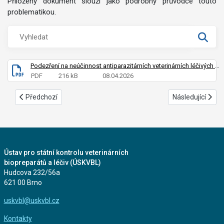
Přiložený dokument slouží jako podrobný průvodce touto
problematikou.
Podezření na neúčinnost antiparazitárních veterinárních léčivých přípravků
PDF
216 kB
08.04.2026
Předchozí článek: Upozornění - GMP non-compliance Produlab V
Další článek: Up
Předchozí
Následující
Ústav pro státní kontrolu veterinárních
biopreparátů a léčiv (ÚSKVBL)
Hudcova 232/56a
621 00 Brno
uskvbl@uskvbl.cz
Kontakty