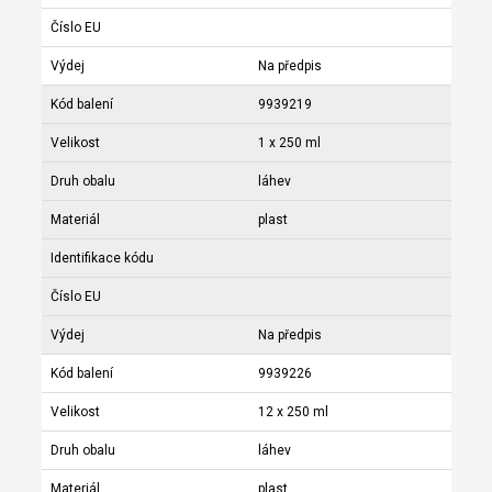
Číslo EU
Výdej
Na předpis
Kód balení
9939219
Velikost
1 x 250 ml
Druh obalu
láhev
Materiál
plast
Identifikace kódu
Číslo EU
Výdej
Na předpis
Kód balení
9939226
Velikost
12 x 250 ml
Druh obalu
láhev
Materiál
plast