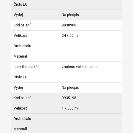
Číslo EU
Výdej
Na předpis
Kód balení
9938908
Velikost
24 x 50 ml
Druh obalu
Materiál
Identifikace kódu
zrušeno-velikost balení
Číslo EU
Výdej
Na předpis
Kód balení
9935198
Velikost
1 x 500 ml
Druh obalu
Materiál