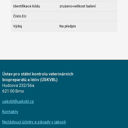
Identifikace kódu
zrušeno-velikost balení
Číslo EU
Výdej
Na předpis
Ústav pro státní kontrolu veterinárních
biopreparátů a léčiv (ÚSKVBL)
Hudcova 232/56a
621 00 Brno
uskvbl@uskvbl.cz
Kontakty
Nežádoucí účinky a závady v jakosti