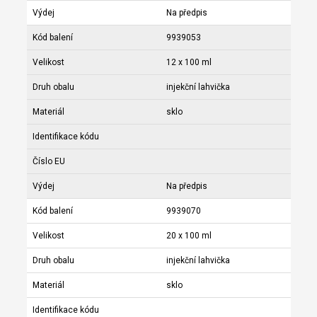
Výdej
Na předpis
Kód balení
9939053
Velikost
12 x 100 ml
Druh obalu
injekční lahvička
Materiál
sklo
Identifikace kódu
Číslo EU
Výdej
Na předpis
Kód balení
9939070
Velikost
20 x 100 ml
Druh obalu
injekční lahvička
Materiál
sklo
Identifikace kódu