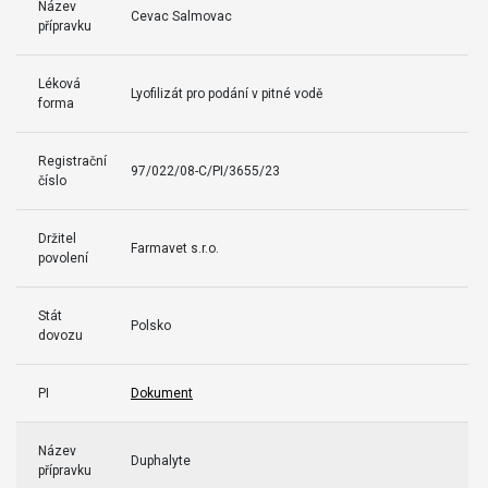
Název
Cevac Salmovac
přípravku
Léková
Lyofilizát pro podání v pitné vodě
forma
Registrační
97/022/08-C/PI/3655/23
číslo
Držitel
Farmavet s.r.o.
povolení
Stát
Polsko
dovozu
PI
Dokument
Název
Duphalyte
přípravku