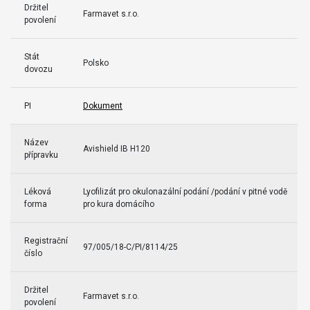
Držitel
Farmavet s.r.o.
povolení
Stát
Polsko
dovozu
PI
Dokument
Název
Avishield IB H120
přípravku
Léková
Lyofilizát pro okulonazální podání /podání v pitné vodě
forma
pro kura domácího
Registrační
97/005/18-C/PI/8114/25
číslo
Držitel
Farmavet s.r.o.
povolení