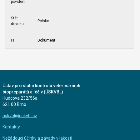
povolení
Stát
Polsko
dovozu
PI
Dokument
Ústav pro státní kontrolu veterinárních
biopreparátů a léčiv (ÚSKVBL)
Hudcova 232/56a
621 00 Brno
uskvbl@uskvbl.cz
Kontakty
Nežádoucí účinky a závady v jakosti