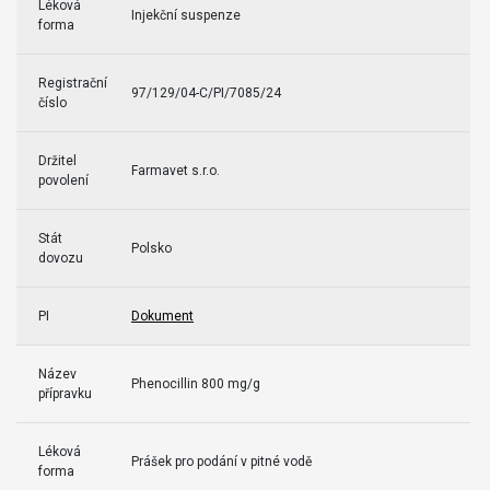
Léková
Injekční suspenze
forma
Registrační
97/129/04-C/PI/7085/24
číslo
Držitel
Farmavet s.r.o.
povolení
Stát
Polsko
dovozu
PI
Dokument
Název
Phenocillin 800 mg/g
přípravku
Léková
Prášek pro podání v pitné vodě
forma