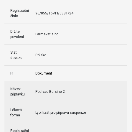
Registrační
96/055/16-/PI/3881/24
číslo
Držitel
Farmavet s.r.o.
povolení
Stát
Polsko
dovozu
PI
Dokument
Název
Poulvac Bursine 2
přípravku
Léková
Lyofilizát pro přípravu suspenze
forma
Registrační