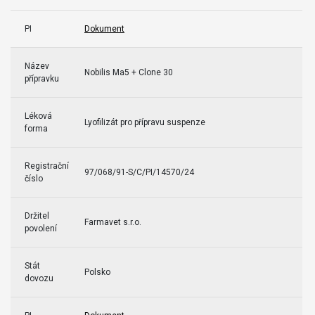
PI
Dokument
Název
Nobilis Ma5 + Clone 30
přípravku
Léková
Lyofilizát pro přípravu suspenze
forma
Registrační
97/068/91-S/C/PI/14570/24
číslo
Držitel
Farmavet s.r.o.
povolení
Stát
Polsko
dovozu