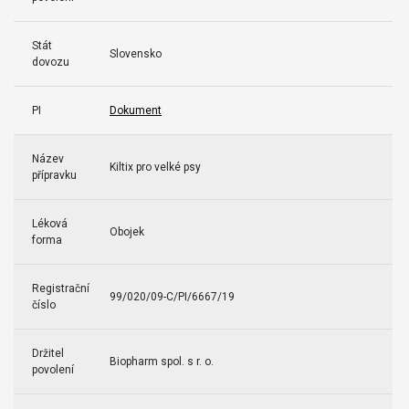
Stát
Slovensko
dovozu
PI
Dokument
Název
Kiltix pro velké psy
přípravku
Léková
Obojek
forma
Registrační
99/020/09-C/PI/6667/19
číslo
Držitel
Biopharm spol. s r. o.
povolení