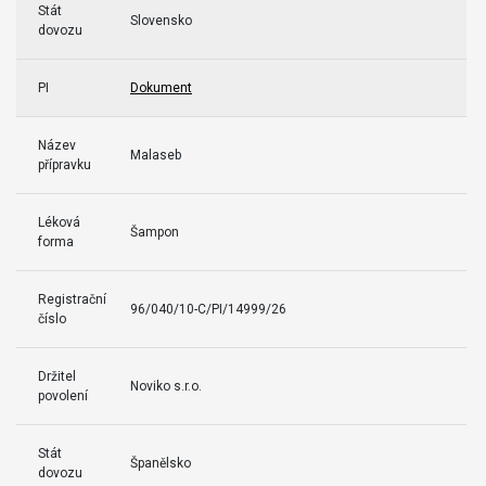
Stát
Slovensko
dovozu
PI
Dokument
Název
Malaseb
přípravku
Léková
Šampon
forma
Registrační
96/040/10-C/PI/14999/26
číslo
Držitel
Noviko s.r.o.
povolení
Stát
Španělsko
dovozu