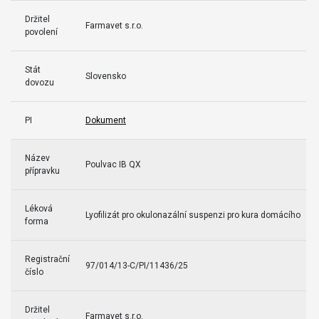
Držitel
Farmavet s.r.o.
povolení
Stát
Slovensko
dovozu
PI
Dokument
Název
Poulvac IB QX
přípravku
Léková
Lyofilizát pro okulonazální suspenzi pro kura domácího
forma
Registrační
97/014/13-C/PI/11436/25
číslo
Držitel
Farmavet s.r.o.