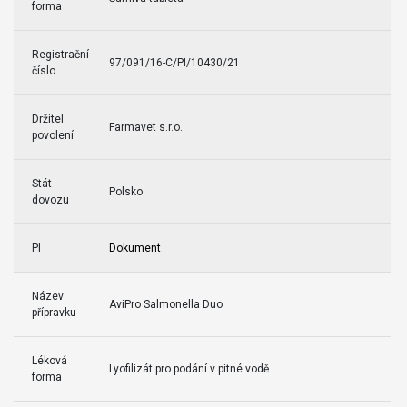
forma
Registrační
97/091/16-C/PI/10430/21
číslo
Držitel
Farmavet s.r.o.
povolení
Stát
Polsko
dovozu
PI
Dokument
Název
AviPro Salmonella Duo
přípravku
Léková
Lyofilizát pro podání v pitné vodě
forma