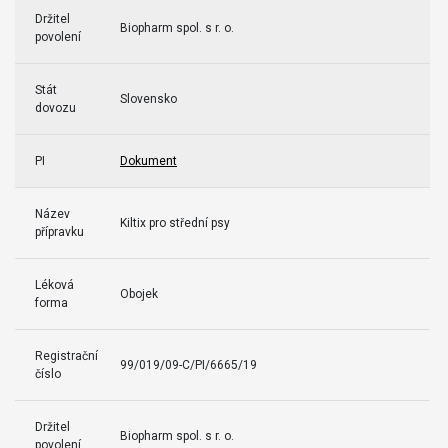
Držitel
Biopharm spol. s r. o.
povolení
Stát
Slovensko
dovozu
PI
Dokument
Název
Kiltix pro střední psy
přípravku
Léková
Obojek
forma
Registrační
99/019/09-C/PI/6665/19
číslo
Držitel
Biopharm spol. s r. o.
povolení