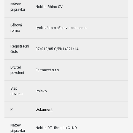
Název
Nobilis Rhino CV
přípravku
Léková
Lyofilizát pro přípravu suspenze
forma
Registrační
97/019/05-C/PI/14321/14
číslo
Držitel
Farmavet s.r.o.
povolení
Stát
Polsko
dovozu
PI
Dokument
Název
Nobilis RT+IBmulti+G+ND
přípravku