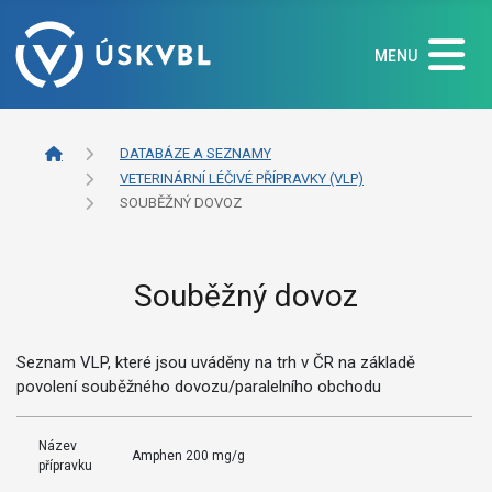
MENU
DATABÁZE A SEZNAMY
VETERINÁRNÍ LÉČIVÉ PŘÍPRAVKY (VLP)
SOUBĚŽNÝ DOVOZ
Souběžný dovoz
Seznam VLP, které jsou uváděny na trh v ČR na základě
povolení souběžného dovozu/paralelního obchodu
Název
Amphen 200 mg/g
přípravku