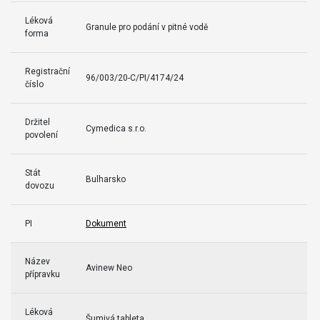
Léková
Granule pro podání v pitné vodě
forma
Registrační
96/003/20-C/PI/4174/24
číslo
Držitel
Cymedica s.r.o.
povolení
Stát
Bulharsko
dovozu
PI
Dokument
Název
Avinew Neo
přípravku
Léková
Šumivá tableta