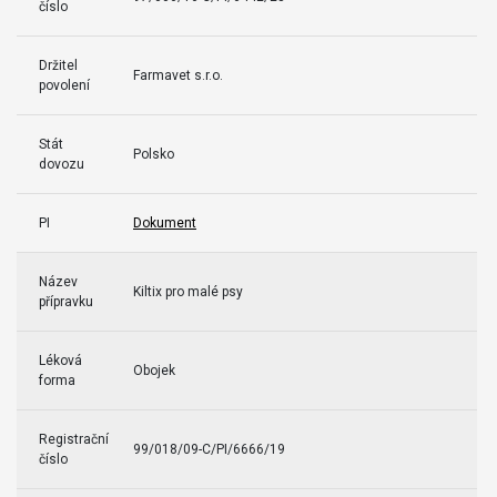
číslo
Držitel
Farmavet s.r.o.
povolení
Stát
Polsko
dovozu
PI
Dokument
Název
Kiltix pro malé psy
přípravku
Léková
Obojek
forma
Registrační
99/018/09-C/PI/6666/19
číslo