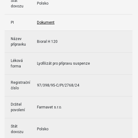
Stát
Polsko
dovozu
PI
Dokument
Název
Bioral H 120
přípravku
Léková
Lyofilizát pro přípravu suspenze
forma
Registrační
97/398/95-C/PI/2768/24
číslo
Držitel
Farmavet s.r.o.
povolení
Stát
Polsko
dovozu