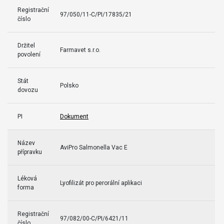
Registrační
97/050/11-C/PI/17835/21
číslo
Držitel
Farmavet s.r.o.
povolení
Stát
Polsko
dovozu
PI
Dokument
Název
AviPro Salmonella Vac E
přípravku
Léková
Lyofilizát pro perorální aplikaci
forma
Registrační
97/082/00-C/PI/6421/11
číslo