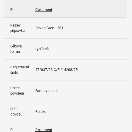
PI
Dokument
Název
Cevac Bron 120 L
přípravku
Léková
Lyofilizát
forma
Registrační
97/037/03-C/PI/14208/25
číslo
Držitel
Farmavet s.r.o.
povolení
Stát
Polsko
dovozu
PI
Dokument