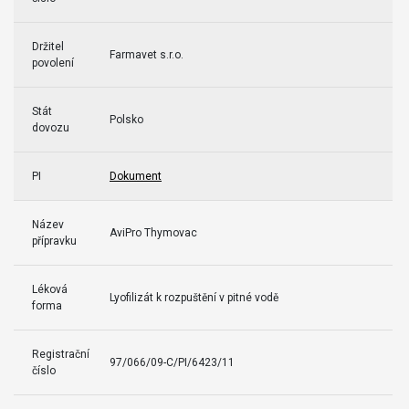
Držitel
Farmavet s.r.o.
povolení
Stát
Polsko
dovozu
PI
Dokument
Název
AviPro Thymovac
přípravku
Léková
Lyofilizát k rozpuštění v pitné vodě
forma
Registrační
97/066/09-C/PI/6423/11
číslo