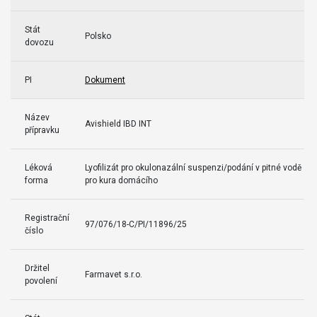
Stát
Polsko
dovozu
PI
Dokument
Název
Avishield IBD INT
přípravku
Léková
Lyofilizát pro okulonazální suspenzi/podání v pitné vodě
forma
pro kura domácího
Registrační
97/076/18-C/PI/11896/25
číslo
Držitel
Farmavet s.r.o.
povolení