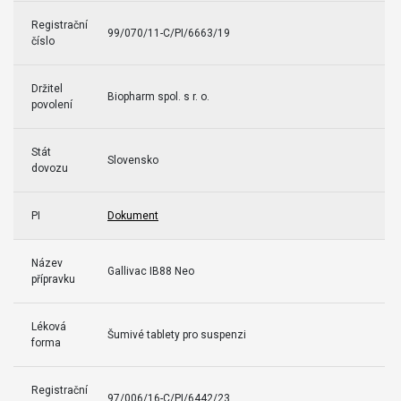
Registrační
99/070/11-C/PI/6663/19
číslo
Držitel
Biopharm spol. s r. o.
povolení
Stát
Slovensko
dovozu
PI
Dokument
Název
Gallivac IB88 Neo
přípravku
Léková
Šumivé tablety pro suspenzi
forma
Registrační
97/006/16-C/PI/6442/23