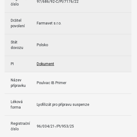
97/686/92-C/PI/7176/22
číslo
Držitel
Farmavet s.r.o.
povolení
Stát
Polsko
dovozu
PI
Dokument
Název
Poulvac IB Primer
přípravku
Léková
Lyofilizát pro přípravu suspenze
forma
Registrační
96/034/21-/PI/953/25
číslo