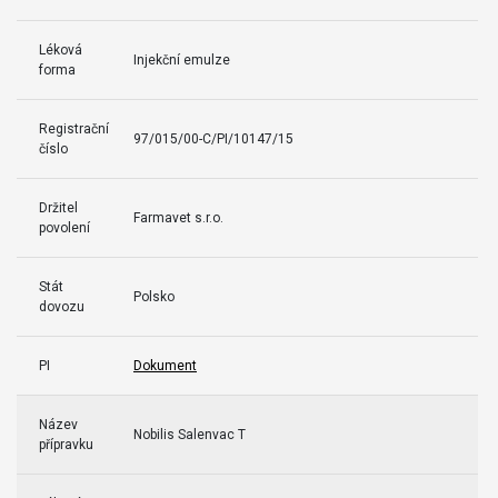
Léková
Injekční emulze
forma
Registrační
97/015/00-C/PI/10147/15
číslo
Držitel
Farmavet s.r.o.
povolení
Stát
Polsko
dovozu
PI
Dokument
Název
Nobilis Salenvac T
přípravku