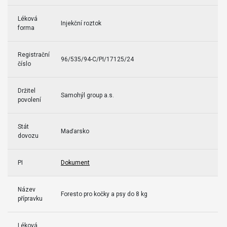
Léková
Injekční roztok
forma
Registrační
96/535/94-C/PI/17125/24
číslo
Držitel
Samohýl group a.s.
povolení
Stát
Maďarsko
dovozu
PI
Dokument
Název
Foresto pro kočky a psy do 8 kg
přípravku
Léková