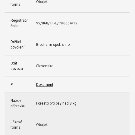
Obojek
forma
Registrační
99/068/11-C/PI/6664/19
číslo
Držitel
Biopharm spol. s r. o.
povolení
Stát
Slovensko
dovozu
PI
Dokument
Název
Foresto pro psy nad 8 kg
přípravku
Léková
Obojek
forma