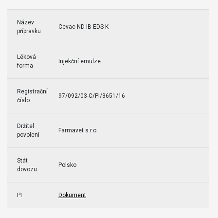
Název
Cevac ND-IB-EDS K
přípravku
Léková
Injekční emulze
forma
Registrační
97/092/03-C/PI/3651/16
číslo
Držitel
Farmavet s.r.o.
povolení
Stát
Polsko
dovozu
PI
Dokument