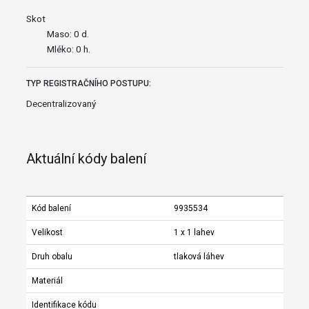
Skot
Maso: 0 d.
Mléko: 0 h.
TYP REGISTRAČNÍHO POSTUPU:
Decentralizovaný
Aktuální kódy balení
Kód balení
9935534
Velikost
1 x 1 lahev
Druh obalu
tlaková láhev
Materiál
Identifikace kódu