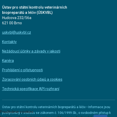
Ústav pro státní kontrolu veterinárních
biopreparátů a léčiv (ÚSKVBL)
Hudcova 232/56a
621 00 Brno
uskvbl@uskvbl.cz
Kontakty
Nežádoucí účinky a závady v jakosti
Kariéra
Prohlášení o přístupnosti
Zpracování osobních údajů a cookies
Technická specifikace API rozhraní
Ústav pro státní kontrolu veterinárních biopreparátů a léčiv • Informace jsou
Používáme cookies
poskytovány v souladu se zákonem č. 106/1999 Sb., o svobodném přístup k