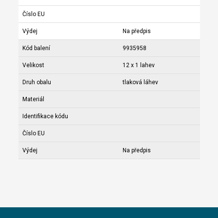
Číslo EU
Výdej
Na předpis
Kód balení
9935958
Velikost
12 x 1 lahev
Druh obalu
tlaková láhev
Materiál
Identifikace kódu
Číslo EU
Výdej
Na předpis