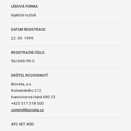
LÉKOVÁ FORMA:
Injekční roztok
DATUM REGISTRACE:
22. 09. 1999
REGISTRAČNÍ ČÍSLO:
96/049/99-C
DRŽITEL ROZHODNUTÍ:
Bioveta, a.s.
Komenského 212
Ivanovice na Hané 683 23
+420 517 318 500
comm@bioveta.cz
ATC VET. KÓD: