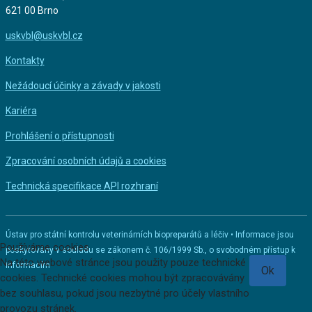
621 00 Brno
uskvbl@uskvbl.cz
Kontakty
Nežádoucí účinky a závady v jakosti
Kariéra
Prohlášení o přístupnosti
Zpracování osobních údajů a cookies
Technická specifikace API rozhraní
Ústav pro státní kontrolu veterinárních biopreparátů a léčiv • Informace jsou
Používáme cookies
poskytovány v souladu se zákonem č. 106/1999 Sb., o svobodném přístup k
Na této webové stránce jsou použity pouze technické
informacím
Ok
cookies. Technické cookies mohou být zpracovávány
bez souhlasu, pokud jsou nezbytné pro účely vlastního
provozu stránek.