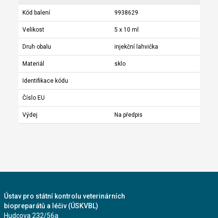
Kód balení
9938629
Velikost
5 x 10 ml
Druh obalu
injekční lahvička
Materiál
sklo
Identifikace kódu
Číslo EU
Výdej
Na předpis
Ústav pro státní kontrolu veterinárních
biopreparátů a léčiv (ÚSKVBL)
Hudcova 232/56a