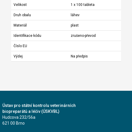
Velikost
1 x 100 tableta
Druh obalu
láhev
Materiál
plast
Identifikace kódu
zrušeno-převod
Číslo EU
Výdej
Na předpis
Ústav pro státní kontrolu veterinárních
biopreparátů a léčiv (ÚSKVBL)
Hudcova 232/56a
621 00 Brno