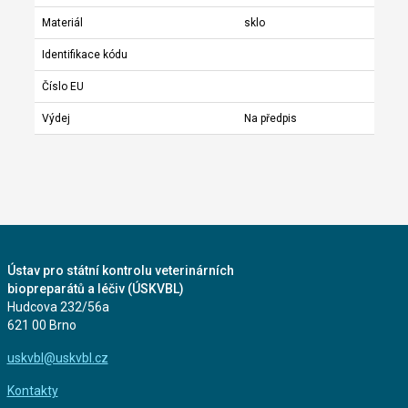
Materiál
sklo
Identifikace kódu
Číslo EU
Výdej
Na předpis
Ústav pro státní kontrolu veterinárních
biopreparátů a léčiv (ÚSKVBL)
Hudcova 232/56a
621 00 Brno
uskvbl@uskvbl.cz
Kontakty