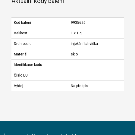
Aktuální kódy balení
Kód balení
9935626
Velikost
1 x 1 g
Druh obalu
injekční lahvička
Materiál
sklo
Identifikace kódu
Číslo EU
Výdej
Na předpis