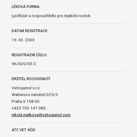
LÉKOVÁ FORMA:
Lyofilizát a rozpouštědlo pro injekční roztok
DATUM REGISTRACE:
19. 03. 2003
REGISTRAČNÍ ČÍSLO:
96/020/03-C
DRŽITEL ROZHODNUTÍ:
Vetoquinol s.r.o.
Walterovo náměstí 329/3
Praha 5 158 00
+420 703 147 085
nikola.malkova@vetoquinol.com
ATC VET. KÓD: