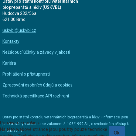
Ústav pro státní kontrolu veterinárních
biopreparátů a léčiv (ÚSKVBL)
Hudcova 232/56a
621 00 Brno
uskvbl@uskvbl.cz
Kontakty
Nežádoucí účinky a závady v jakosti
Kariéra
Prohlášení o přístupnosti
Zpracování osobních údajů a cookies
Technická specifikace API rozhraní
Ústav pro státní kontrolu veterinárních biopreparátů a léčiv • Informace jsou
Používáme cookies
poskytovány v souladu se zákonem č. 106/1999 Sb., o svobodném přístup k
Na této webové stránce jsou použity pouze technické
informacím
Ok