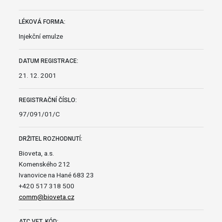
LÉKOVÁ FORMA:
Injekční emulze
DATUM REGISTRACE:
21. 12. 2001
REGISTRAČNÍ ČÍSLO:
97/091/01/C
DRŽITEL ROZHODNUTÍ:
Bioveta, a.s.
Komenského 212
Ivanovice na Hané 683 23
+420 517 318 500
comm@bioveta.cz
ATC VET. KÓD: