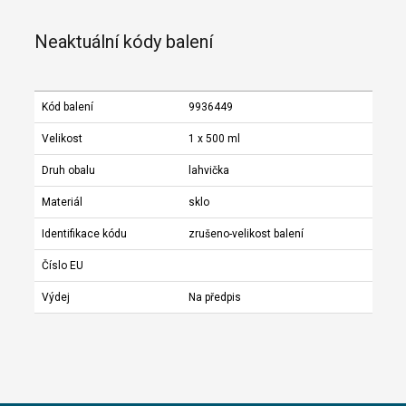
Neaktuální kódy balení
Kód balení
9936449
Velikost
1 x 500 ml
Druh obalu
lahvička
Materiál
sklo
Identifikace kódu
zrušeno-velikost balení
Číslo EU
Výdej
Na předpis