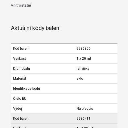
Vnitrostátní
Aktuální kódy balení
Kód balení
9936300
Velikost
1 x 20 ml
Druh obalu
lahvička
Materiál
sklo
Identifikace kódu
Číslo EU
Výdej
Na předpis
Kód balení
9936411