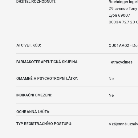
Boehringer Inge
DRŽITEL ROZHODNUTÍ:
29 avenue Tony 
Lyon 69007
00334 727 23 
QJ01AA02 - Dox
ATC VET. KÓD:
Tetracyclines
FARMAKOTERAPEUTICKÁ SKUPINA:
Ne
OMAMNÉ A PSYCHOTROPNÍ LÁTKY:
Ne
INDIKAČNÍ OMEZENÍ:
OCHRANNÁ LHŮTA:
Vzájemné uznáv
TYP REGISTRAČNÍHO POSTUPU: