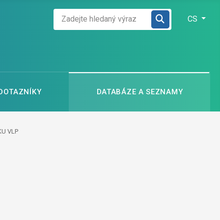
Zadejte hledaný výraz
Zvolte jazyk
CS
 DOTAZNÍKY
DATABÁZE A SEZNAMY
KU VLP