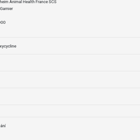
lheim Animal Health France SCS
Garnier
000
ycycline
ání