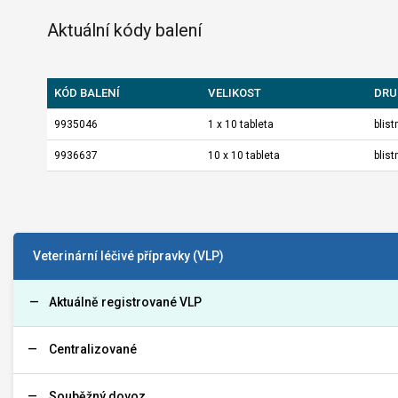
Aktuální kódy balení
KÓD BALENÍ
VELIKOST
DRU
9935046
1 x 10 tableta
blistr
9936637
10 x 10 tableta
blistr
Veterinární léčivé přípravky (VLP)
Aktuálně registrované VLP
Centralizované
Souběžný dovoz