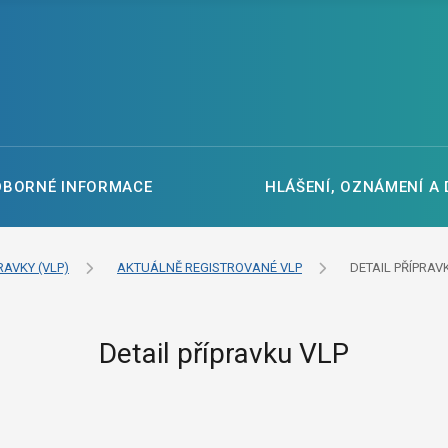
DBORNÉ INFORMACE
HLÁŠENÍ, OZNÁMENÍ A
RAVKY (VLP)
AKTUÁLNĚ REGISTROVANÉ VLP
DETAIL PŘÍPRAV
Detail přípravku VLP