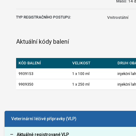
Maso: 14 d
Vnitrostátní
TYP REGISTRAČNÍHO POSTUPU:
Aktuální kódy balení
KÓD BALENÍ
VELIKOST
DRUH OB
9939153
1 x 100 ml
injekční la
9909350
1 x 250 ml
injekční la
Veterinární léčivé přípravky (VLP)
Aktuálně registrované VLP