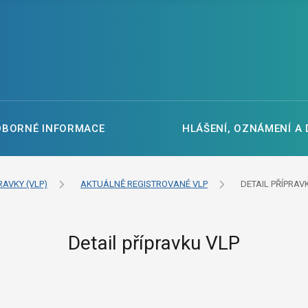
DBORNÉ INFORMACE
HLÁŠENÍ, OZNÁMENÍ A
RAVKY (VLP)
AKTUÁLNĚ REGISTROVANÉ VLP
DETAIL PŘÍPRAV
Detail přípravku VLP