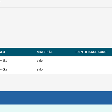
.
ALU
MATERIÁL
IDENTIFIKACE KÓDU
hvička
sklo
hvička
sklo