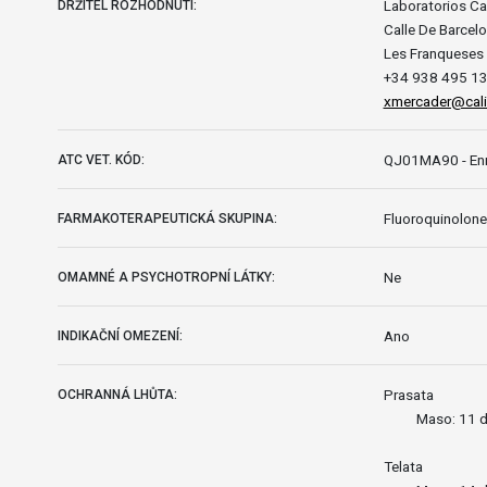
Laboratorios Cal
DRŽITEL ROZHODNUTÍ:
Calle De Barcel
Les Franqueses 
+34 938 495 1
xmercader@cali
QJ01MA90 - Enr
ATC VET. KÓD:
Fluoroquinolon
FARMAKOTERAPEUTICKÁ SKUPINA:
Ne
OMAMNÉ A PSYCHOTROPNÍ LÁTKY:
Ano
INDIKAČNÍ OMEZENÍ:
Prasata
OCHRANNÁ LHŮTA:
Maso: 11 d
Telata