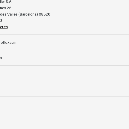
ier S.A.
ones 26
des Valles (Barcelona) 08520
33
er.es
ofloxacin
es
.