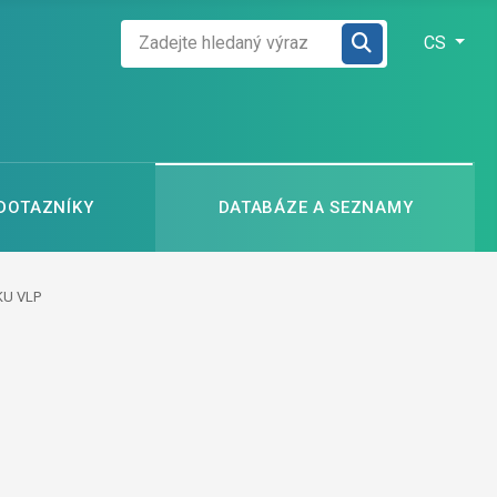
Zadejte hledaný výraz
Zvolte jazyk
CS
 DOTAZNÍKY
DATABÁZE A SEZNAMY
KU VLP