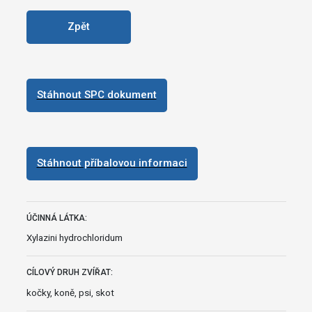
Zpět
Stáhnout SPC dokument
Stáhnout příbalovou informaci
ÚČINNÁ LÁTKA:
Xylazini hydrochloridum
CÍLOVÝ DRUH ZVÍŘAT:
kočky, koně, psi, skot