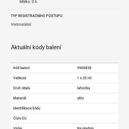
Mléko: 0 h.
TYP REGISTRAČNÍHO POSTUPU:
Vnitrostátní
Aktuální kódy balení
Kód balení
9900838
Velikost
1 x 25 ml
Druh obalu
lahvička
Materiál
sklo
Identifikace kódu
Číslo EU
Výdej
Na předpis