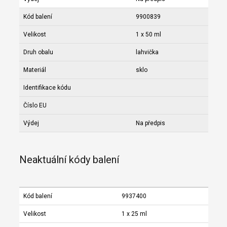
Kód balení
9900839
Velikost
1 x 50 ml
Druh obalu
lahvička
Materiál
sklo
Identifikace kódu
Číslo EU
Výdej
Na předpis
Neaktuální kódy balení
Kód balení
9937400
Velikost
1 x 25 ml