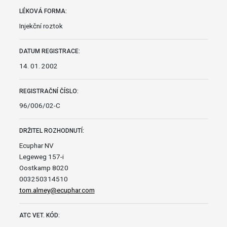
LÉKOVÁ FORMA:
Injekční roztok
DATUM REGISTRACE:
14. 01. 2002
REGISTRAČNÍ ČÍSLO:
96/006/02-C
DRŽITEL ROZHODNUTÍ:
Ecuphar NV
Legeweg 157-i
Oostkamp 8020
003250314510
tom.almey@ecuphar.com
ATC VET. KÓD: