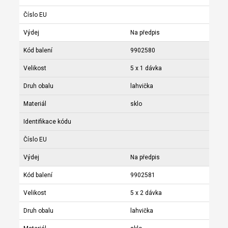
Číslo EU
Výdej
Na předpis
Kód balení
9902580
Velikost
5 x 1 dávka
Druh obalu
lahvička
Materiál
sklo
Identifikace kódu
Číslo EU
Výdej
Na předpis
Kód balení
9902581
Velikost
5 x 2 dávka
Druh obalu
lahvička