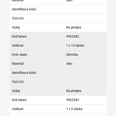
Materiál
sklo
Identifikace kódu
Číslo EU
Výdej
Na předpis
Kód balení
9902582
Velikost
1 x 10 dávka
Druh obalu
lahvička
Materiál
sklo
Identifikace kódu
Číslo EU
Výdej
Na předpis
Kód balení
9902583
Velikost
1 x 5 dávka