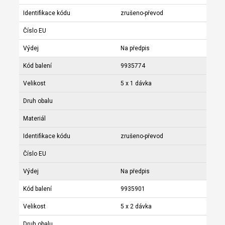
Identifikace kódu
zrušeno-převod
Číslo EU
Výdej
Na předpis
Kód balení
9935774
Velikost
5 x 1 dávka
Druh obalu
Materiál
Identifikace kódu
zrušeno-převod
Číslo EU
Výdej
Na předpis
Kód balení
9935901
Velikost
5 x 2 dávka
Druh obalu