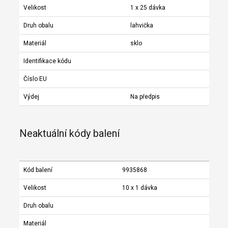
Velikost
1 x 25 dávka
Druh obalu
lahvička
Materiál
sklo
Identifikace kódu
Číslo EU
Výdej
Na předpis
Neaktuální kódy balení
Kód balení
9935868
Velikost
10 x 1 dávka
Druh obalu
Materiál