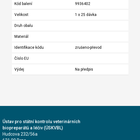
Kód balení
9936402
Velikost
1 x 25 dávka
Druh obalu
Materiál
Identifikace kódu
zrušeno-převod
Číslo EU
Výdej
Na předpis
Ústav pro státní kontrolu veterinárních
biopreparátů a léčiv (ÚSKVBL)
Hudcova 232/56a