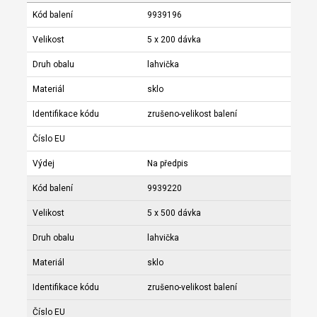
Kód balení
9939196
Velikost
5 x 200 dávka
Druh obalu
lahvička
Materiál
sklo
Identifikace kódu
zrušeno-velikost balení
Číslo EU
Výdej
Na předpis
Kód balení
9939220
Velikost
5 x 500 dávka
Druh obalu
lahvička
Materiál
sklo
Identifikace kódu
zrušeno-velikost balení
Číslo EU