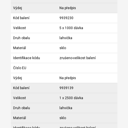
Výdej
Na předpis
Kód balení
9939230
Velikost
5 x 1000 dávka
Druh obalu
lahvička
Materiál
sklo
Identifikace kódu
zrušeno-velikost balení
Číslo EU
Výdej
Na předpis
Kód balení
9939139
Velikost
1 x 2500 dávka
Druh obalu
lahvička
Materiál
sklo
Identifikace kódu
zrušeno-velikost balení