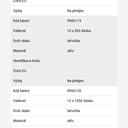
Číslo EU
Výdej
Na předpis
Kód balení
9906119
Velikost
10 x 500 dávka
Druh obalu
lahvička
Materiál
sklo
Identifikace kódu
Číslo EU
Výdej
Na předpis
Kód balení
9906120
Velikost
10 x 1000 dávka
Druh obalu
lahvička
Materiál
sklo