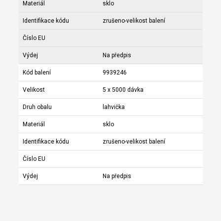
Materiál
sklo
Identifikace kódu
zrušeno-velikost balení
Číslo EU
Výdej
Na předpis
Kód balení
9939246
Velikost
5 x 5000 dávka
Druh obalu
lahvička
Materiál
sklo
Identifikace kódu
zrušeno-velikost balení
Číslo EU
Výdej
Na předpis