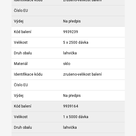
Číslo EU
Výdej
Na předpis
Kód balení
9939239
Velikost
5 x 2500 dávka
Druh obalu
lahvička
Materiál
sklo
Identifikace kódu
zrušeno-velikost balení
Číslo EU
Výdej
Na předpis
Kód balení
9939164
Velikost
1 x 5000 dávka
Druh obalu
lahvička