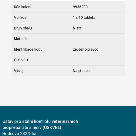
Kód balení
9936200
Velikost
1 x 10 tableta
Druh obalu
blistr
Materiál
Identifikace kódu
zrušeno-převod
Číslo EU
Výdej
Na předpis
Ústav pro státní kontrolu veterinárních
biopreparátů a léčiv (ÚSKVBL)
Hudcova 232/56a