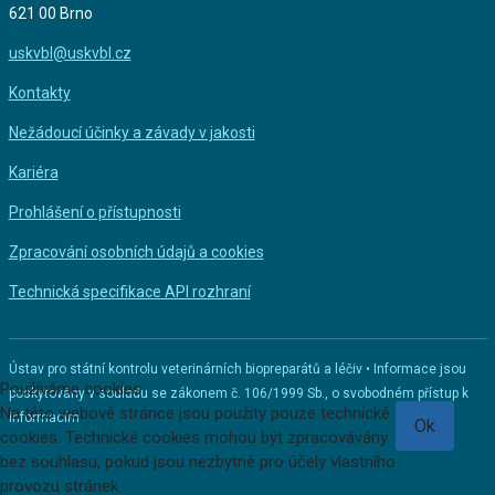
621 00 Brno
uskvbl@uskvbl.cz
Kontakty
Nežádoucí účinky a závady v jakosti
Kariéra
Prohlášení o přístupnosti
Zpracování osobních údajů a cookies
Technická specifikace API rozhraní
Ústav pro státní kontrolu veterinárních biopreparátů a léčiv • Informace jsou
Používáme cookies
poskytovány v souladu se zákonem č. 106/1999 Sb., o svobodném přístup k
Na této webové stránce jsou použity pouze technické
informacím
Ok
cookies. Technické cookies mohou být zpracovávány
bez souhlasu, pokud jsou nezbytné pro účely vlastního
provozu stránek.