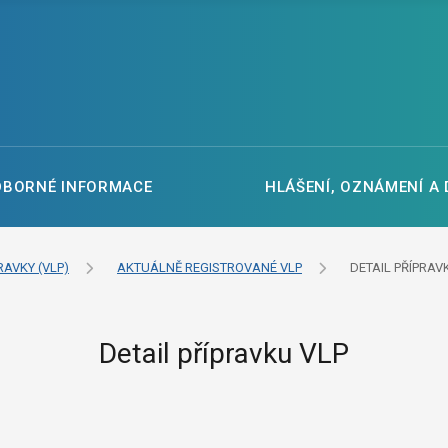
DBORNÉ INFORMACE
HLÁŠENÍ, OZNÁMENÍ A
RAVKY (VLP)
AKTUÁLNĚ REGISTROVANÉ VLP
DETAIL PŘÍPRAV
Detail přípravku VLP