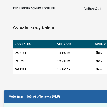
Vnitrostátní
TYP REGISTRAČNÍHO POSTUPU:
Aktuální kódy balení
KÓD BALENÍ
VELIKOST
DRUH O
9938181
1 x 100 ml
láhev
9938203
1 x 200 ml
láhev
9938233
1 x 1000 ml
láhev
Veterinární léčivé přípravky (VLP)