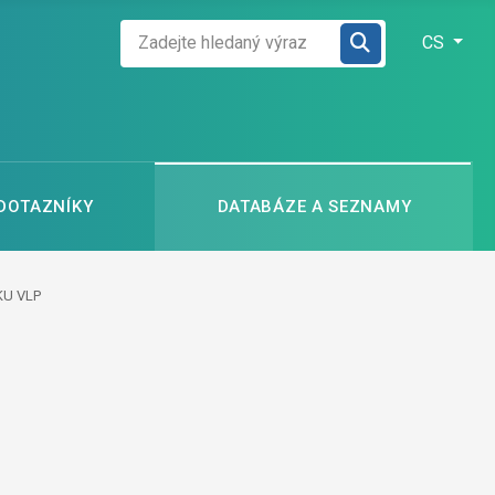
Zadejte hledaný výraz
Zvolte jazyk
CS
 DOTAZNÍKY
DATABÁZE A SEZNAMY
KU VLP