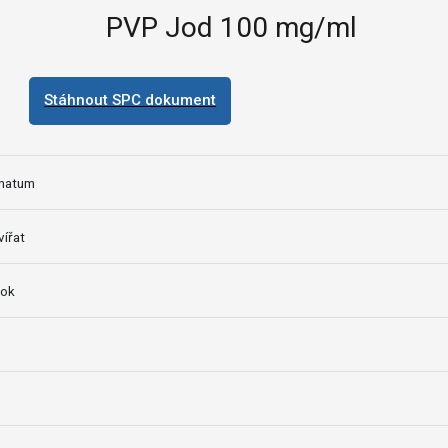
PVP Jod 100 mg/ml
Stáhnout SPC dokument
inatum
vířat
tok