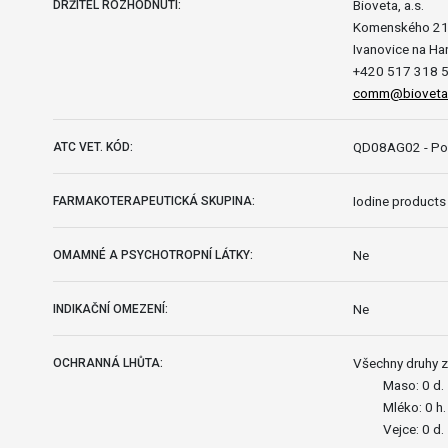
Bioveta, a.s.
DRŽITEL ROZHODNUTÍ:
Komenského 2
Ivanovice na Ha
+420 517 318 
comm@bioveta
QD08AG02 - Pov
ATC VET. KÓD:
Iodine products
FARMAKOTERAPEUTICKÁ SKUPINA:
Ne
OMAMNÉ A PSYCHOTROPNÍ LÁTKY:
Ne
INDIKAČNÍ OMEZENÍ:
Všechny druhy z
OCHRANNÁ LHŮTA:
Maso: 0 d.
Mléko: 0 h.
Vejce: 0 d.