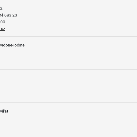
12
né 683 23
500
.cz
idone-iodine
vířat