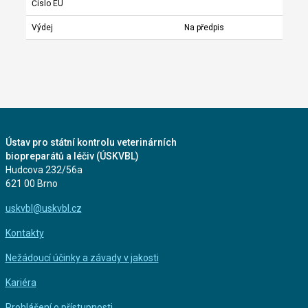
Číslo EU
Výdej
Na předpis
Ústav pro státní kontrolu veterinárních
biopreparátů a léčiv (ÚSKVBL)
Hudcova 232/56a
621 00 Brno
uskvbl@uskvbl.cz
Kontakty
Nežádoucí účinky a závady v jakosti
Kariéra
Prohlášení o přístupnosti