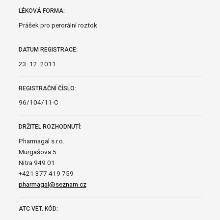
LÉKOVÁ FORMA:
Prášek pro perorální roztok
DATUM REGISTRACE:
23. 12. 2011
REGISTRAČNÍ ČÍSLO:
96/104/11-C
DRŽITEL ROZHODNUTÍ:
Pharmagal s.r.o.
Murgašova 5
Nitra 949 01
+421 377 419 759
pharmagal@seznam.cz
ATC VET. KÓD: