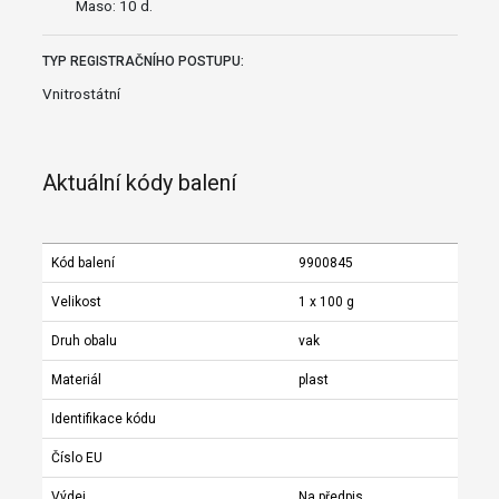
Maso: 10 d.
TYP REGISTRAČNÍHO POSTUPU:
Vnitrostátní
Aktuální kódy balení
Kód balení
9900845
Velikost
1 x 100 g
Druh obalu
vak
Materiál
plast
Identifikace kódu
Číslo EU
Výdej
Na předpis