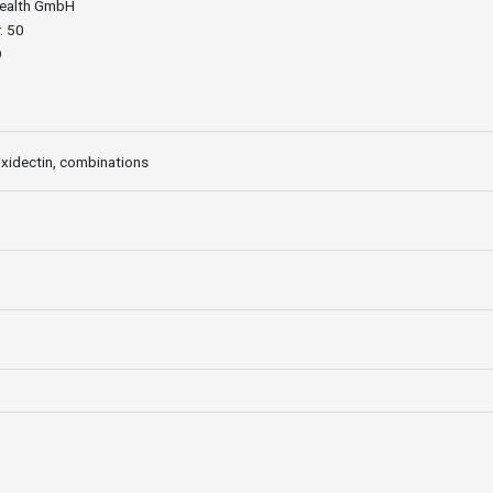
Health GmbH
. 50
9
idectin, combinations