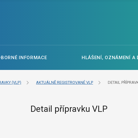
DBORNÉ INFORMACE
HLÁŠENÍ, OZNÁMENÍ A
RAVKY (VLP)
AKTUÁLNĚ REGISTROVANÉ VLP
DETAIL PŘÍPRAV
Detail přípravku VLP