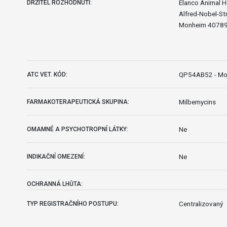
Elanco Animal 
DRŽITEL ROZHODNUTÍ:
Alfred-Nobel-Str
Monheim 4078
QP54AB52 - Mox
ATC VET. KÓD:
Milbemycins
FARMAKOTERAPEUTICKÁ SKUPINA:
Ne
OMAMNÉ A PSYCHOTROPNÍ LÁTKY:
Ne
INDIKAČNÍ OMEZENÍ:
OCHRANNÁ LHŮTA:
Centralizovaný
TYP REGISTRAČNÍHO POSTUPU: