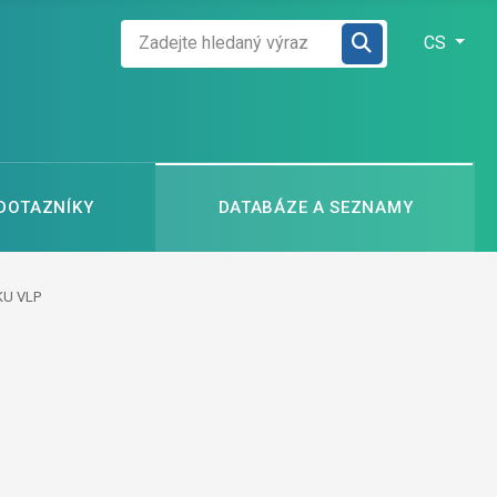
Zadejte hledaný výraz
Zvolte jazyk
CS
 DOTAZNÍKY
DATABÁZE A SEZNAMY
KU VLP